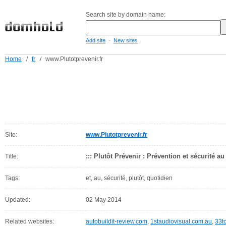
Search site by domain name:
-
Add site
New sites
Home
/
fr
/
www.Plutotprevenir.fr
Site:
www.Plutotprevenir.fr
::: Plutôt Prévenir : Prévention et sécurité au
Title:
Tags:
et, au, sécurité, plutôt, quotidien
Updated:
02 May 2014
Related websites:
autobuildit-review.com
,
1staudiovisual.com.au
,
33to