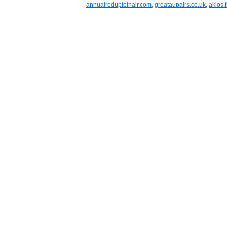
annuairedupleinair.com
,
greataupairs.co.uk
,
akios.f