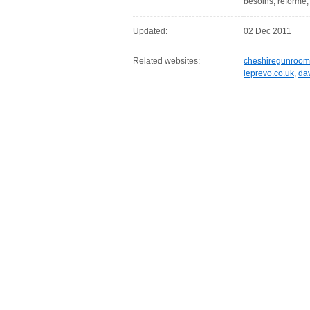
besoins, réforme, 
Updated:
02 Dec 2011
Related websites:
cheshiregunroo
leprevo.co.uk
,
da