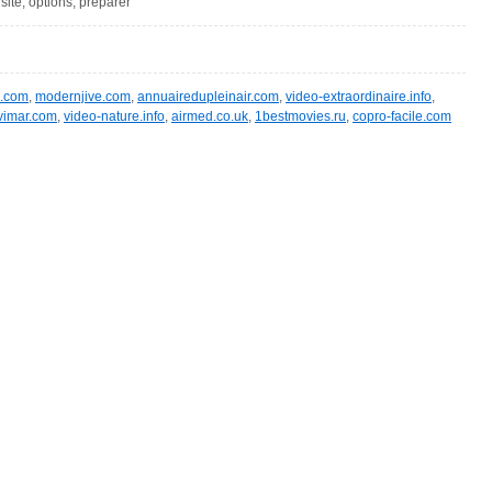
site, options, préparer
m.com
,
modernjive.com
,
annuairedupleinair.com
,
video-extraordinaire.info
,
vimar.com
,
video-nature.info
,
airmed.co.uk
,
1bestmovies.ru
,
copro-facile.com