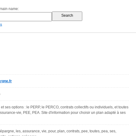
omain name:
es
rgne.fr
e
 et ses options : le PERP, le PERCO, contrats collectifs ou individuels, et toutes
 assurance-vie, PEE, PEA. Site d'information pour choisir un plan adapté à ses
e, épargne, les, assurance, vie, pour, plan, contrats, pee, toutes, pea, ses,