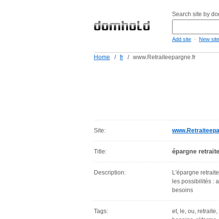
Search site by d
-
Add site
New sit
Home
/
fr
/
www.Retraiteepargne.fr
Site:
www.Retraiteepa
épargne retrait
Title:
Description:
L'épargne retraite
les possibilités :
besoins
Tags:
et, le, ou, retrait