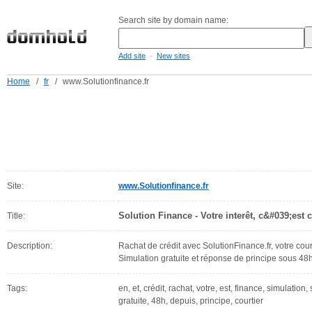
Search site by domain name:
-
Add site
New sites
Home
/
fr
/
www.Solutionfinance.fr
Site:
www.Solutionfinance.fr
Solution Finance - Votre interêt, c&#039;est c
Title:
Description:
Rachat de crédit avec SolutionFinance.fr, votre cour
Simulation gratuite et réponse de principe sous 48h
Tags:
en, et, crédit, rachat, votre, est, finance, simulation
gratuite, 48h, depuis, principe, courtier