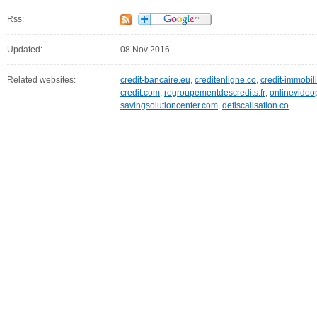
Rss:
Updated:
08 Nov 2016
Related websites:
credit-bancaire.eu
,
creditenligne.co
,
credit-immobi
credit.com
,
regroupementdescredits.fr
,
onlinevideo
savingsolutioncenter.com
,
defiscalisation.co